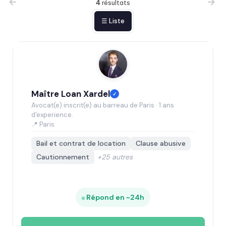
4
résultats
☰ Liste
Maître Loan Xardel
✓
Avocat(e) inscrit(e) au barreau de Paris · 1 ans
d'experience.
📍 Paris
Bail et contrat de location
Clause abusive
Cautionnement
+25 autres
Répond en ~24h