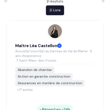
2
résultats
☰ Liste
Maître Léa Castellon
✓
Avocat(e) inscrit(e) au barreau de Val de Marne · 6
ans d'experience.
📍 Saint-Maur-des-Fossés
Abandon de chantier
Action en garantie construction
Assurances en matière de construction
+17 autres
Répond en ~24h