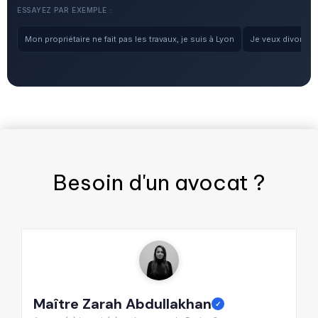
ESSAYEZ PAR EXEMPLE :
Mon propriétaire ne fait pas les travaux, je suis à Lyon
Je veux divorcer, 
Besoin d'un
avocat
?
Maître Zarah Abdullakhan
M
✓