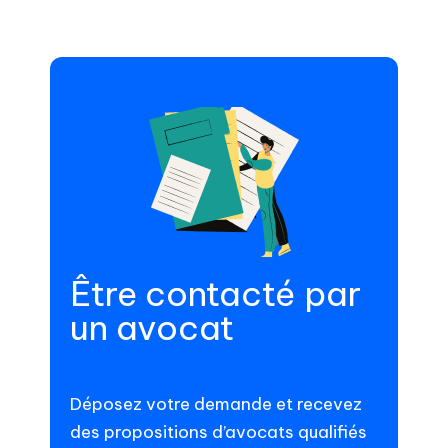
Être contacté par
un avocat
Déposez votre demande et recevez
des propositions d’avocats qualifiés