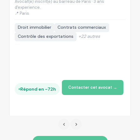
Avocat(e) inscrit(e) au barreau de Paris · 3 ans
Av
d'experience.
d'
📍 Paris
📍
Droit immobilier
Contrats commerciaux
Contrôle des exportations
+22 autres
Contacter cet avocat →
Répond en ~72h