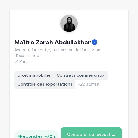
Maître Zarah Abdullakhan
M
✓
Avocat(e) inscrit(e) au barreau de Paris · 3 ans
Av
d'experience.
d'
📍 Paris
📍
Droit immobilier
Contrats commerciaux
Contrôle des exportations
+22 autres
Contacter cet avocat →
Répond en ~72h