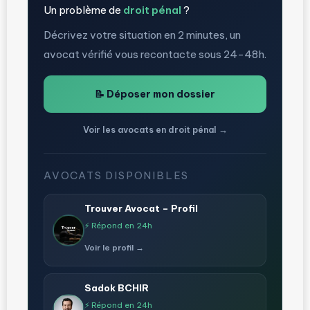
Un problème de
droit pénal
?
Décrivez votre situation en 2 minutes, un
avocat vérifié vous recontacte sous 24-48h.
📝 Déposer mon dossier
Voir les avocats en droit pénal →
AVOCATS DISPONIBLES
Trouver Avocat – Profil
⚡ Répond en 24h
Voir le profil →
Sadok BCHIR
⚡ Répond en 24h