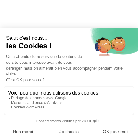
⚖️ Trouver un avocat en droit administratif