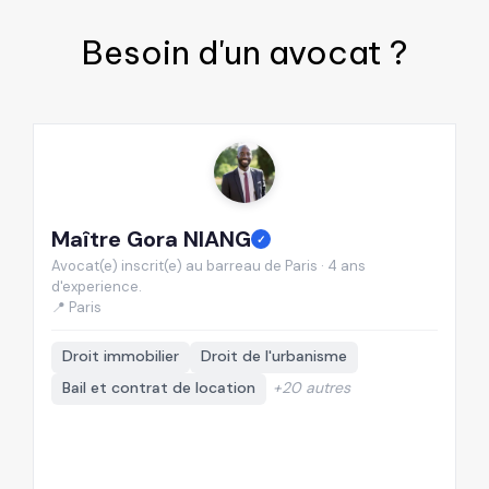
Besoin d'un
avocat
?
Maître Gora NIANG
M
✓
Avocat(e) inscrit(e) au barreau de Paris · 4 ans
Av
d'experience.
d'
📍 Paris
📍
Droit immobilier
Droit de l'urbanisme
Bail et contrat de location
+20 autres