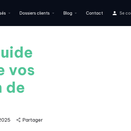
sés
Dossiers clients
Blog
Contact
Se co
guide
e vos
n de
 2025
Partager