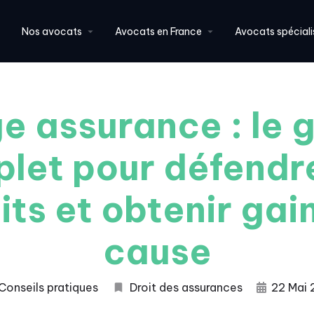
Nos avocats
Avocats en France
Avocats spéciali
ge assurance : le 
let pour défendr
its et obtenir gai
cause
Conseils pratiques
Droit des assurances
22 Mai