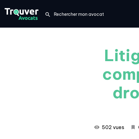
Liti
comp
dro
502 vues