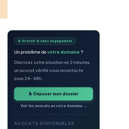
⚖️ Gratuit & sans engagement
Un problème de
votre domaine
?
Décrivez votre situation en 2 minutes,
un avocat vérifié vous recontacte
sous 24-48h.
📝 Déposer mon dossier
Voir les avocats en votre domaine →
AVOCATS DISPONIBLES