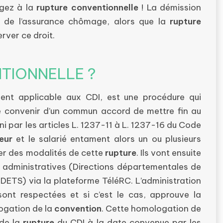
ngez à la
rupture conventionnelle
! La démission
n de l’assurance chômage, alors que la
rupture
ver ce droit.
TIONNELLE ?
ment applicable aux CDI, est une procédure qui
e convenir d’un commun accord de mettre fin au
ni par les articles L. 1237-11 à L. 1237-16 du Code
eur
et le salarié entament alors un ou plusieurs
uter des modalités de cette
rupture
. Ils vont ensuite
 administratives (Directions départementales de
(DDETS) via la plateforme TéléRC. L’administration
ont respectées et si c’est le cas, approuve la
logation de la
convention
. Cette homologation de
 de la
rupture
du CDI à la date convenue par les