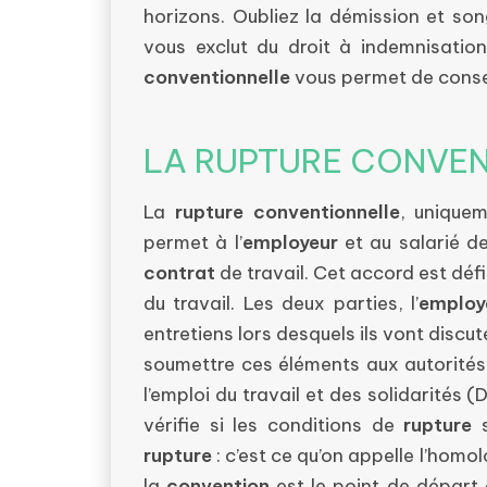
horizons. Oubliez la démission et so
vous exclut du droit à indemnisatio
conventionnelle
vous permet de conser
LA RUPTURE CONVEN
La
rupture conventionnelle
, unique
permet à l’
employeur
et au salarié d
contrat
de travail. Cet accord est défi
du travail. Les deux parties, l’
employ
entretiens lors desquels ils vont disc
soumettre ces éléments aux autorités
l’emploi du travail et des solidarités 
vérifie si les conditions de
rupture
s
rupture
: c’est ce qu’on appelle l’homo
la
convention
est le point de départ