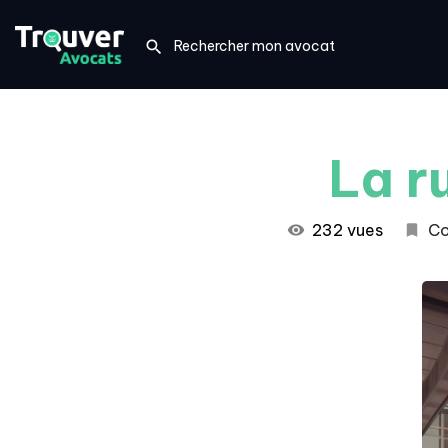
La r
232 vues
Co