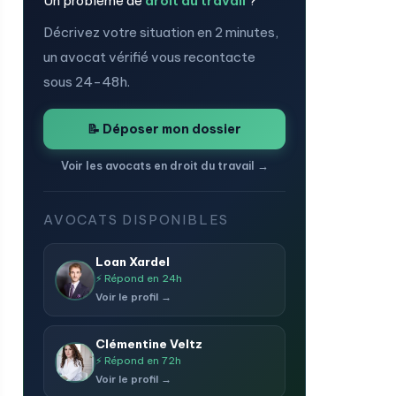
Un problème de
droit du travail
?
Décrivez votre situation en 2 minutes,
un avocat vérifié vous recontacte
sous 24-48h.
📝 Déposer mon dossier
Voir les avocats en droit du travail →
AVOCATS DISPONIBLES
Loan Xardel
⚡ Répond en 24h
Voir le profil →
Clémentine Veltz
⚡ Répond en 72h
Voir le profil →