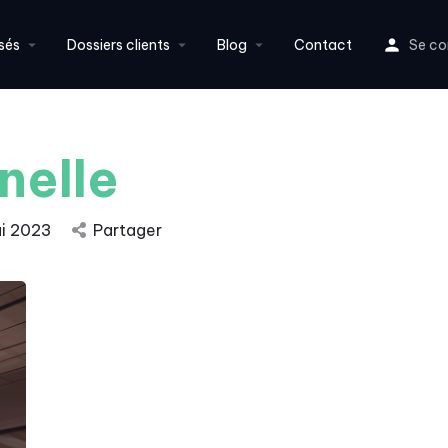
sés
Dossiers clients
Blog
Contact
Se co
nelle
i 2023
Partager