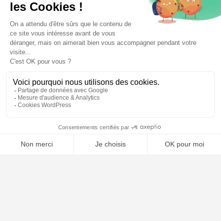
⚖️ Trouver un avocat en droit du travail
Poursuivre la lecture
24
JUIL
2026