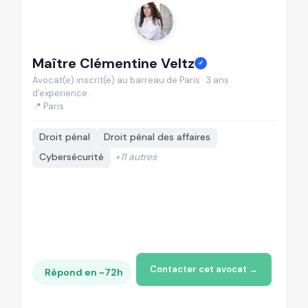
Maître Clémentine Veltz
M
✓
Avocat(e) inscrit(e) au barreau de Paris · 3 ans
Av
d'experience.
d'
📍 Paris
📍
Droit pénal
Droit pénal des affaires
Cybersécurité
+11 autres
Contacter cet avocat →
Répond en ~72h