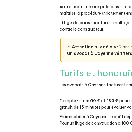
Votre locataire ne paie plus
— comm
maîtrise la procédure strictement enc
Litige de construction
— malfaçons,
contre le constructeur.
⚠️
Attention aux délais :
2 ans a
Un avocat à Cayenne vérifier
Tarifs et honora
Les avocats à Cayenne facturent so
:
Comptez entre
60 € et 180 €
pour u
gratuit de 15 minutes pour évaluer vot
En immobilier à Cayenne, le coût dépe
Pour un litige de construction à 100