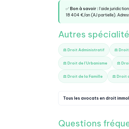
✅
Bon à savoir :
l'aide juridicti
18 404 €/an (AJ partielle). Adress
Autres spécialit
⚖️ Droit Administratif
⚖️ Droi
⚖️ Droit de l'Urbanisme
⚖️ Dro
⚖️ Droit de la Famille
⚖️ Droit 
Tous les avocats en droit immob
Questions fréqu