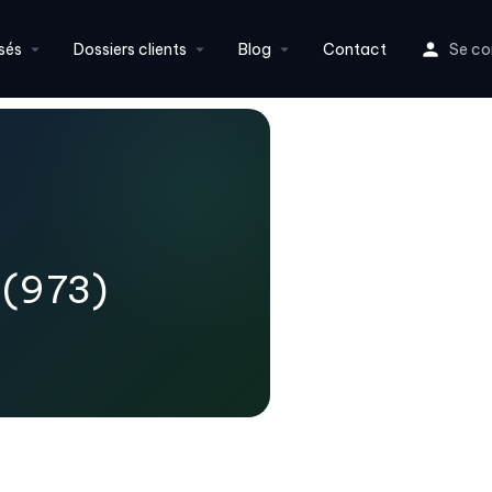
sés
Dossiers clients
Blog
Contact
Se co
 (973)