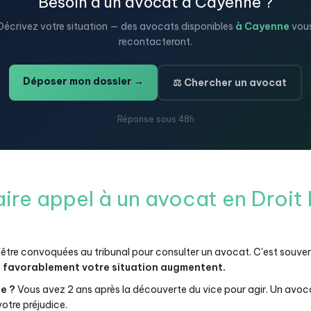
Besoin d'un avocat à Cayenne ?
Décrivez votre situation — des avocats disponibles
à Cayenne
vou
recontacteront.
Déposer mon dossier →
⚖️ Chercher un avocat
Réponse sous 48h
ire appel à un avocat en Droit
tre convoquées au tribunal pour consulter un avocat. C'est souven
e favorablement votre situation augmentent.
e ?
Vous avez 2 ans après la découverte du vice pour agir. Un avoca
otre préjudice.