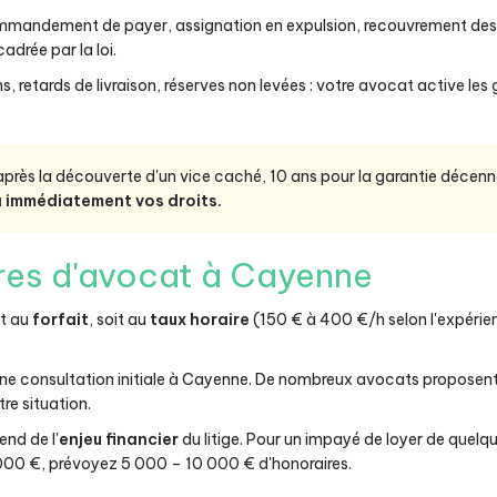
andement de payer, assignation en expulsion, recouvrement des a
adrée par la loi.
 retards de livraison, réserves non levées : votre avocat active les
près la découverte d'un vice caché, 10 ans pour la garantie décenna
a immédiatement vos droits.
ires d'avocat à Cayenne
it au
forfait
, soit au
taux horaire
(150 € à 400 €/h selon l'expérien
ne consultation initiale à Cayenne. De nombreux avocats proposent
re situation.
nd de l'
enjeu financier
du litige. Pour un impayé de loyer de quel
 000 €, prévoyez 5 000 – 10 000 € d'honoraires.