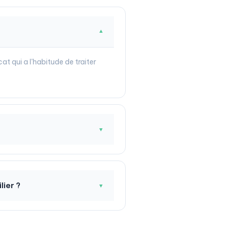
▼
at qui a l'habitude de traiter
▼
lier ?
▼