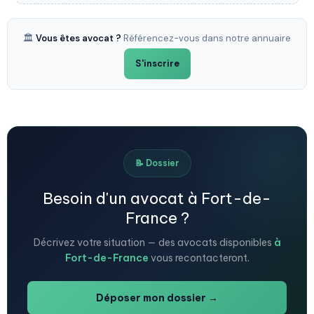
🏛️
Vous êtes avocat ?
Référencez-vous dans notre annuaire
S'inscrire
📝 Dossier
Besoin d'un avocat à Fort-de-
France ?
Décrivez votre situation — des avocats disponibles
à
Fort-de-France
vous recontacteront.
Déposer mon dossier →