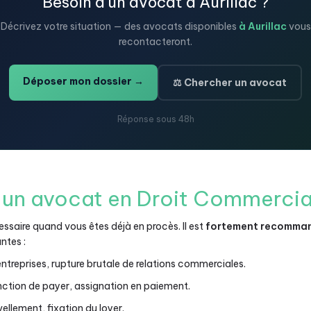
Besoin d'un avocat à Aurillac ?
Décrivez votre situation — des avocats disponibles
à Aurillac
vous
recontacteront.
Déposer mon dossier →
⚖️ Chercher un avocat
Réponse sous 48h
un avocat en Droit Commercial 
saire quand vous êtes déjà en procès. Il est
fortement recommand
ntes :
treprises, rupture brutale de relations commerciales.
nction de payer, assignation en paiement.
vellement, fixation du loyer.