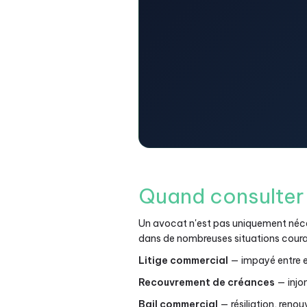
Quand consulter 
Un avocat n'est pas uniquement néces
dans de nombreuses situations coura
Litige commercial
— impayé entre en
Recouvrement de créances
— injo
Bail commercial
— résiliation, renou