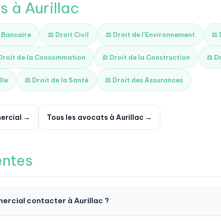
s à Aurillac
t Bancaire
⚖️ Droit Civil
⚖️ Droit de l'Environnement
⚖️
 Droit de la Consommation
⚖️ Droit de la Construction
⚖️ D
lle
⚖️ Droit de la Santé
⚖️ Droit des Assurances
ercial →
Tous les avocats à Aurillac →
entes
ercial contacter à Aurillac ?