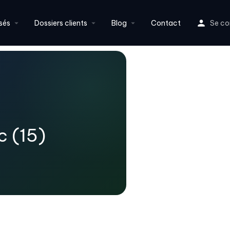
sés
Dossiers clients
Blog
Contact
Se co
c (15)