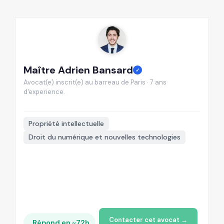
Maître Adrien Bansard
M
✓
Avocat(e) inscrit(e) au barreau de Paris · 7 ans
Av
d'experience.
d'
📍
Propriété intellectuelle
Droit du numérique et nouvelles technologies
Contacter cet avocat →
Répond en ~72h