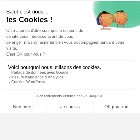
⚖️ Trouver un avocat en droit pénal
Poursuivre la lecture