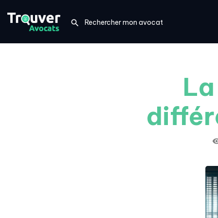
La
diffé