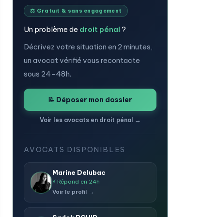
⚖️ Gratuit & sans engagement
Un problème de
droit pénal
?
Décrivez votre situation en 2 minutes,
un avocat vérifié vous recontacte
sous 24-48h.
📝 Déposer mon dossier
Voir les avocats en droit pénal →
AVOCATS DISPONIBLES
Marine Delubac
⚡ Répond en 24h
Voir le profil →