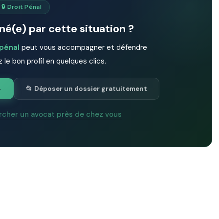
🔒 Droit Pénal
é(e) par cette situation ?
 pénal
peut vous accompagner et défendre
 le bon profil en quelques clics.
→
📂 Déposer un dossier gratuitement
rcher un avocat près de chez vous