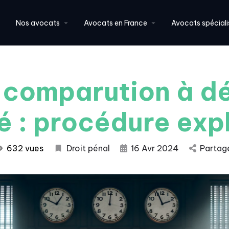
Nos avocats
Avocats en France
Avocats spéciali
 comparution à dé
ré : procédure exp
632 vues
Droit pénal
16 Avr 2024
Partag