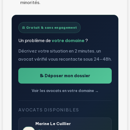
minorités.
⚖️ Gratuit & sans engagement
Un problème de
votre domaine
?
Décrivez votre situation en 2 minutes, un
avocat vérifié vous recontacte sous 24-48h.
📝 Déposer mon dossier
Voir les avocats en votre domaine →
AVOCATS DISPONIBLES
Marine Le Cuillier