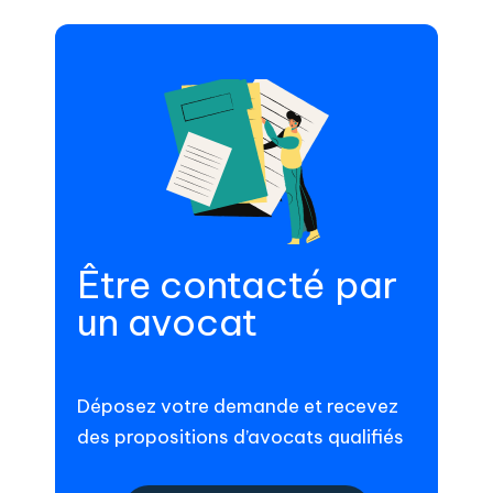
Être contacté par
un avocat
Déposez votre demande et recevez
des propositions d’avocats qualifiés