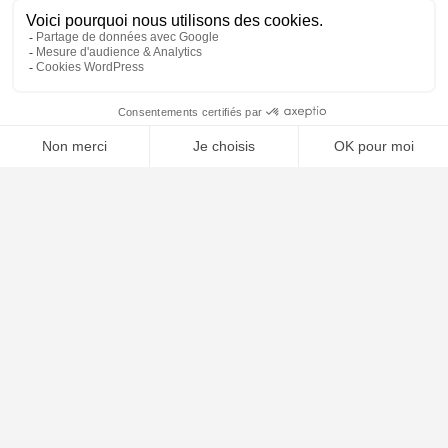
📝 Déposer mon dossier gratuitement
Poursuivre la lecture
01
AOÛT
2025