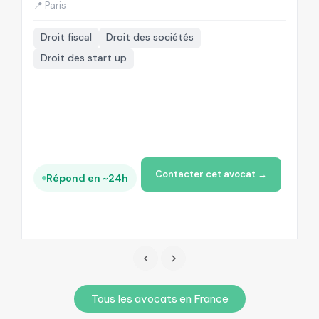
📍 Paris
📍
Droit fiscal
Droit des sociétés
Droit des start up
Contacter cet avocat →
Répond en ~24h
Tous les avocats en France