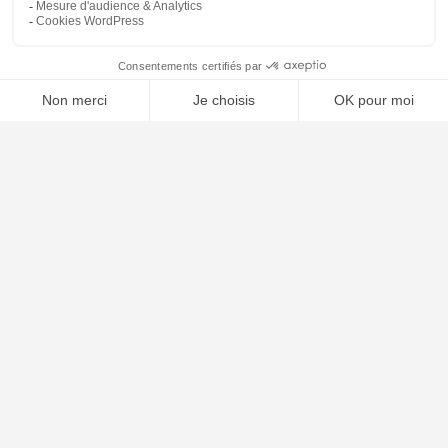
⚖️ Trouver un avocat en droit du travail
Poursuivre la lecture
21
AVR
2026