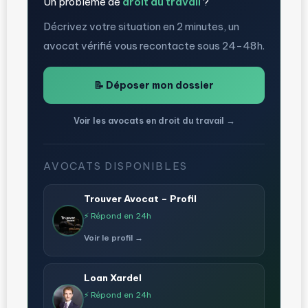
Un problème de
droit du travail
?
Décrivez votre situation en 2 minutes, un
avocat vérifié vous recontacte sous 24-48h.
📝 Déposer mon dossier
Voir les avocats en droit du travail →
AVOCATS DISPONIBLES
Trouver Avocat – Profil
⚡ Répond en 24h
Voir le profil →
Loan Xardel
⚡ Répond en 24h