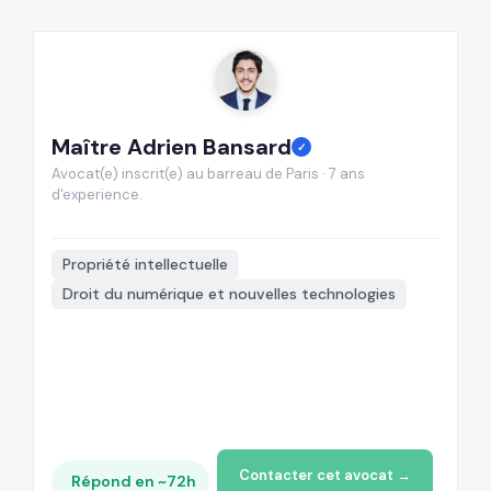
Maître Adrien Bansard
M
✓
Avocat(e) inscrit(e) au barreau de Paris · 7 ans
Av
d'experience.
d'
📍
Propriété intellectuelle
Droit du numérique et nouvelles technologies
Contacter cet avocat →
Répond en ~72h