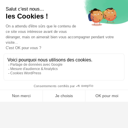
⚖️ Trouver un avocat en droit administratif
Poursuivre la lecture