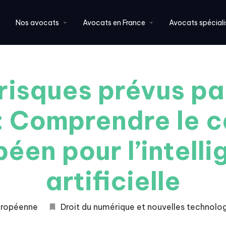
Nos avocats
Avocats en France
Avocats spéciali
risques prévus par
: Comprendre le 
éen pour l’intell
artificielle
européenne
Droit du numérique et nouvelles technolo