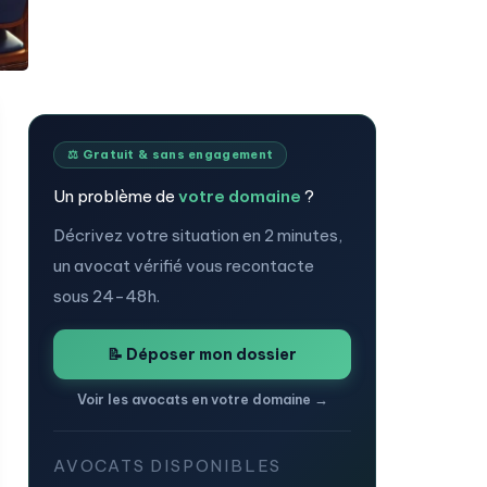
⚖️ Gratuit & sans engagement
Un problème de
votre domaine
?
Décrivez votre situation en 2 minutes,
un avocat vérifié vous recontacte
sous 24-48h.
📝 Déposer mon dossier
Voir les avocats en votre domaine →
AVOCATS DISPONIBLES