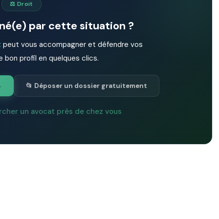
⚖️ Droit
é(e) par cette situation ?
t
peut vous accompagner et défendre vos
e bon profil en quelques clics.
→
📂 Déposer un dossier gratuitement
rcher un avocat près de chez vous