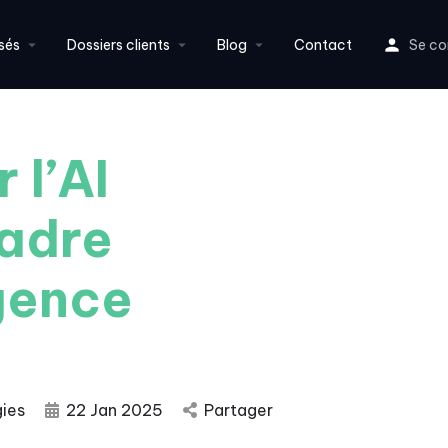
sés
Dossiers clients
Blog
Contact
Se co
 l’AI
cadre
igence
gies
22 Jan 2025
Partager