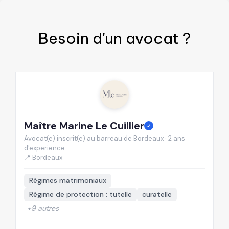
Besoin d'un
avocat
?
Maître Marine Le Cuillier
M
✓
Avocat(e) inscrit(e) au barreau de Bordeaux · 2 ans
Av
d'experience.
d'
📍 Bordeaux
📍
Régimes matrimoniaux
Régime de protection : tutelle
curatelle
+9 autres