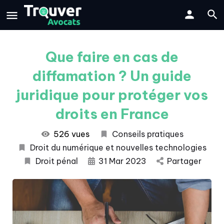
Que faire en cas de
diffamation ? Un guide
juridique pour protéger vos
droits en France
526 vues
Conseils pratiques
Droit du numérique et nouvelles technologies
Droit pénal
31 Mar 2023
Partager