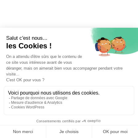
⚖️ Trouver un avocat en droit du numérique et
nouvelles technologies