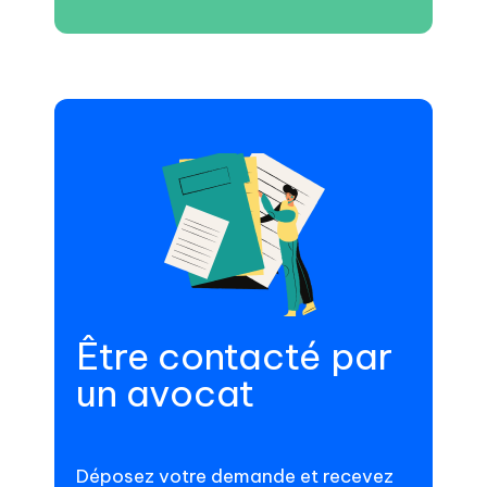
Être contacté par
un avocat
Déposez votre demande et recevez