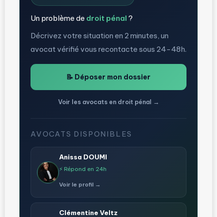
Un problème de
droit pénal
?
Décrivez votre situation en 2 minutes, un
avocat vérifié vous recontacte sous 24-48h.
📝 Déposer mon dossier
Voir les avocats en droit pénal →
AVOCATS DISPONIBLES
Anissa DOUMI
⚡ Répond en 24h
Voir le profil →
Clémentine Veltz