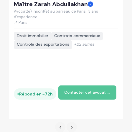
Maître Zarah Abdullakhan
M
✓
Avocat(e) inscrit(e) au barreau de Paris · 3 ans
Av
d'experience.
d'
📍 Paris
📍
Droit immobilier
Contrats commerciaux
Contrôle des exportations
+22 autres
Contacter cet avocat →
Répond en ~72h