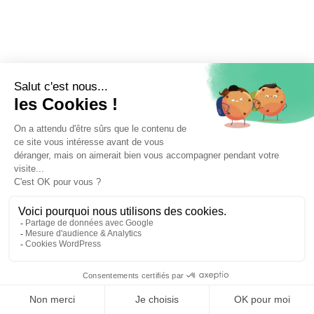
⚖️ Trouver un avocat en droit pénal