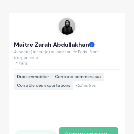
Maître Zarah Abdullakhan
M
✓
Avocat(e) inscrit(e) au barreau de Paris · 3 ans
Av
d'experience.
d'
📍 Paris
📍
Droit immobilier
Contrats commerciaux
Contrôle des exportations
+22 autres