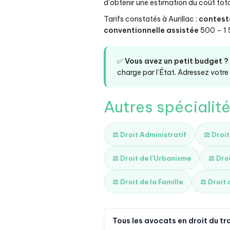
d'obtenir une estimation du coût tota
Tarifs constatés à Aurillac :
contest
conventionnelle assistée
500 – 1
✅
Vous avez un petit budget ?
charge par l'État. Adressez votre 
Autres spécialité
⚖️ Droit Administratif
⚖️ Droi
⚖️ Droit de l'Urbanisme
⚖️ Dro
⚖️ Droit de la Famille
⚖️ Droit 
Tous les avocats en droit du tr