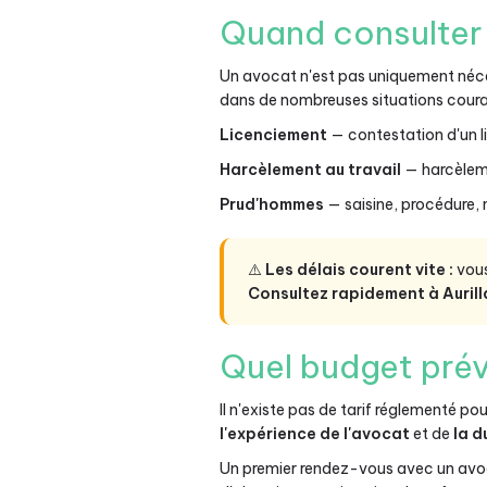
Quand consulter u
Un avocat n'est pas uniquement néces
dans de nombreuses situations coura
Licenciement
— contestation d'un l
Harcèlement au travail
— harcèleme
Prud'hommes
— saisine, procédure, 
⚠️
Les délais courent vite :
vous
Consultez rapidement à Aurill
Quel budget prév
Il n'existe pas de tarif réglementé po
l'expérience de l'avocat
et de
la d
Un premier rendez-vous avec un avoca