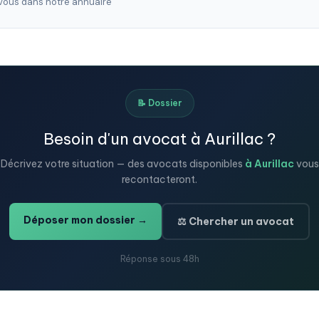
ous dans notre annuaire
📝 Dossier
Besoin d'un avocat à Aurillac ?
Décrivez votre situation — des avocats disponibles
à Aurillac
vous
recontacteront.
Déposer mon dossier →
⚖️ Chercher un avocat
Réponse sous 48h