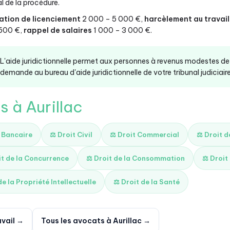
l de la procédure.
ation de licenciement
2 000 – 5 000 €,
harcèlement au travail
 500 €,
rappel de salaires
1 000 – 3 000 €.
L'aide juridictionnelle permet aux personnes à revenus modestes de 
demande au bureau d'aide juridictionnelle de votre tribunal judiciaire
s à Aurillac
t Bancaire
⚖️ Droit Civil
⚖️ Droit Commercial
⚖️ Droit 
it de la Concurrence
⚖️ Droit de la Consommation
⚖️ Droit
de la Propriété Intellectuelle
⚖️ Droit de la Santé
avail →
Tous les avocats à Aurillac →