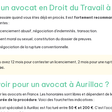
n avocat en Droit du Travail à 
saire quand vous êtes déjà en procès. Il est
fortement recommand
ntes :
icenciement abusif, négociation d'indemnités, transaction.
nt moral ou sexuel, constitution du dossier de preuves.
négociation de la rupture conventionnelle.
 avez 12 mois pour contester un licenciement, 2 mois pour une rupt
ac.
oir pour un avocat à Aurillac ?
ur les avocats en France. Les honoraires sont libres et dépendent de
l
urée de la procédure
. Voici des fourchettes indicatives :
t spécialisé à Aurillac est facturé entre
50 € et 200 €
. C'est l'o