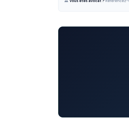
🏛️
Vous êtes avocat ?
Référencez-v