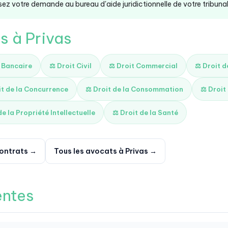
ez votre demande au bureau d'aide juridictionnelle de votre tribunal 
s à Privas
t Bancaire
⚖️ Droit Civil
⚖️ Droit Commercial
⚖️ Droit 
it de la Concurrence
⚖️ Droit de la Consommation
⚖️ Droit
de la Propriété Intellectuelle
⚖️ Droit de la Santé
contrats →
Tous les avocats à Privas →
entes