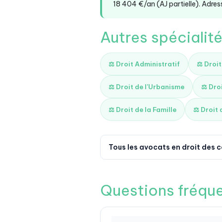
18 404 €/an (AJ partielle). Adress
Autres spécialité
⚖️ Droit Administratif
⚖️ Droi
⚖️ Droit de l'Urbanisme
⚖️ Dro
⚖️ Droit de la Famille
⚖️ Droit 
Tous les avocats en droit des 
Questions fréqu