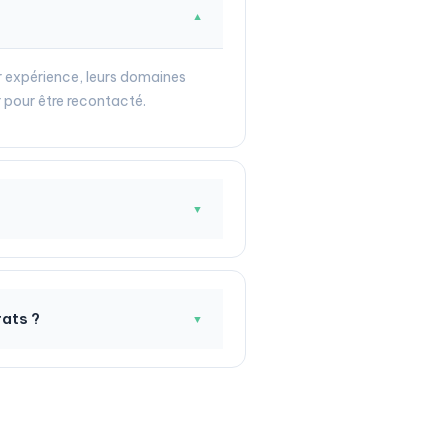
▼
r expérience, leurs domaines
 pour être recontacté.
▼
rats ?
▼