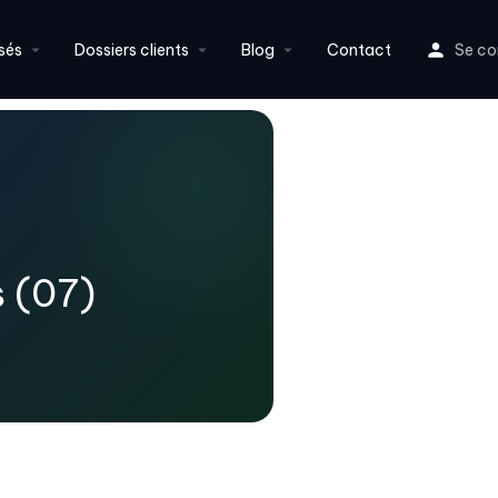
sés
Dossiers clients
Blog
Contact
Se co
s (07)