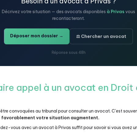
Besoin d'un avocat à Privas ?
Décrivez votre situation — des avocats disponibles
à Privas
vous
recontacteront.
Déposer mon dossier →
⚖️ Chercher un avocat
Réponse sous 48h
aire appel à un avocat en Droit
tre convoquées au tribunal pour consulter un avocat. C'est souven
e favorablement votre situation augmentent.
dez-vous avec un avocat à Privas suffit pour savoir si vous avez un 