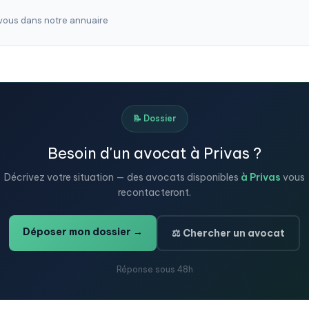
ous dans notre annuaire
📝 Dossier
Besoin d'un avocat à Privas ?
Décrivez votre situation — des avocats disponibles
à Privas
vous
recontacteront.
Déposer mon dossier →
⚖️ Chercher un avocat
Réponse sous 48h