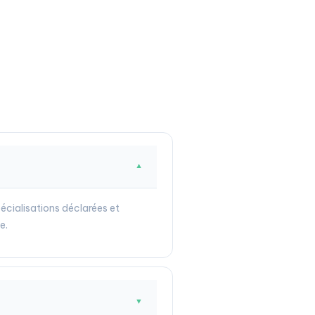
▼
pécialisations déclarées et
e.
▼