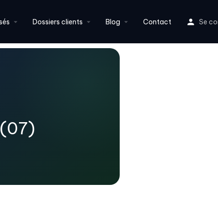
sés
Dossiers clients
Blog
Contact
Se co
 (07)