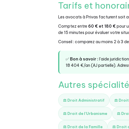
Tarifs et honorai
Les avocats à Privas facturent soit 
Comptez entre
60 € et 180 €
pour u
de 15 minutes pour évaluer votre situ
Conseil : comparez au moins 2 à 3 devi
✅
Bon à savoir :
l'aide juridicti
18 404 €/an (AJ partielle). Adress
Autres spécialité
⚖️ Droit Administratif
⚖️ Droi
⚖️ Droit de l'Urbanisme
⚖️ Dro
⚖️ Droit de la Famille
⚖️ Droit 