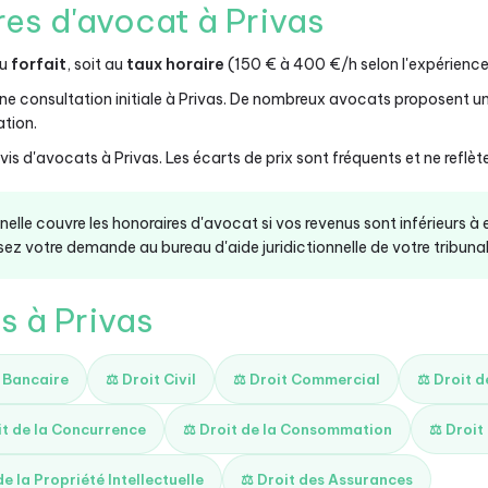
res d'avocat à Privas
au
forfait
, soit au
taux horaire
(150 € à 400 €/h selon l'expérience)
ne consultation initiale à Privas. De nombreux avocats proposent un
ation.
s d'avocats à Privas. Les écarts de prix sont fréquents et ne reflète
onnelle couvre les honoraires d'avocat si vos revenus sont inférieurs à
ez votre demande au bureau d'aide juridictionnelle de votre tribunal 
s à Privas
t Bancaire
⚖️ Droit Civil
⚖️ Droit Commercial
⚖️ Droit 
it de la Concurrence
⚖️ Droit de la Consommation
⚖️ Droit
de la Propriété Intellectuelle
⚖️ Droit des Assurances