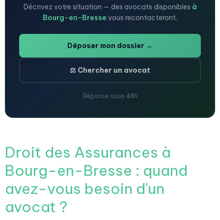
Décrivez votre situation — des avocats disponibles
à
Bourg-en-Bresse
vous recontacteront.
Déposer mon dossier →
⚖️ Chercher un avocat
Réponse sous 48h
Droit des Assurances à
Bourg-en-Bresse : quand
avez-vous besoin d'un
avocat ?