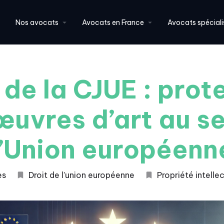
Nos avocats
Avocats en France
Avocats spéciali
 de la CJUE : prot
œuvres d’art au se
l’Union européenn
es
Droit de l’union européenne
Propriété intelle