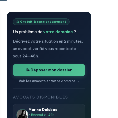
⚖️ Gratuit & sans engagement
Un problème de
votre domaine
?
Décrivez votre situation en 2 minutes,
un avocat vérifié vous recontacte
sous 24-48h.
📝 Déposer mon dossier
Voir les avocats en votre domaine →
AVOCATS DISPONIBLES
Marine Delubac
⚡ Répond en 24h