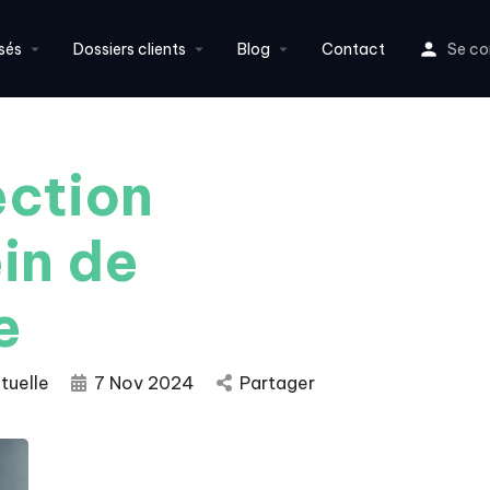
sés
Dossiers clients
Blog
Contact
Se co
ection
in de
e
ctuelle
7 Nov 2024
Partager