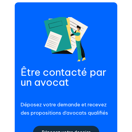
Être contacté par
un avocat
Déposez votre demande et recevez
des propositions d’avocats qualifiés