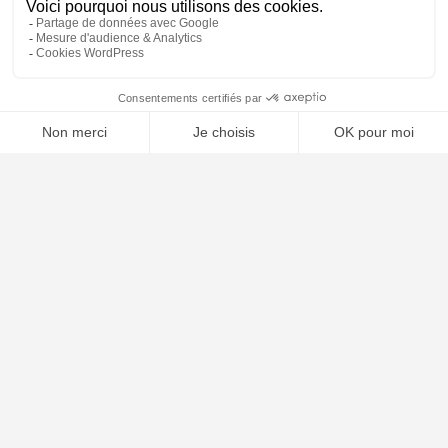
⚖️ Trouver un avocat en droit pénal
Poursuivre la lecture
21
AVR
2026