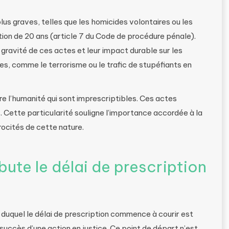
lus graves, telles que les homicides volontaires ou les
ption de 20 ans (article 7 du Code de procédure pénale).
gravité de ces actes et leur impact durable sur les
es, comme le terrorisme ou le trafic de stupéfiants en
re l’humanité qui sont imprescriptibles. Ces actes
. Cette particularité souligne l’importance accordée à la
rocités de cette nature.
te le délai de prescription
duquel le délai de prescription commence à courir est
uccès d’une action en justice. Ce point de départ n’est