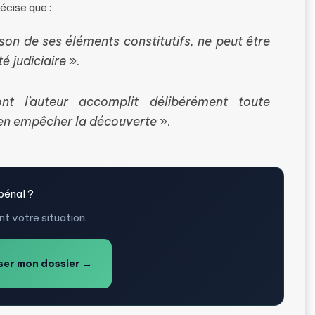
écise que :
aison de ses éléments constitutifs, ne peut être
té judiciaire
».
dont l’auteur accomplit délibérément toute
en empêcher la découverte
».
pénal ?
t votre situation.
er mon dossier →