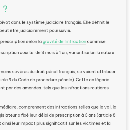
 ?
ivot dans le système judiciaire français. Elle définit le
peut être judiciairement poursuivie.
 prescription selon la
gravité de l’infraction
commise.
escription courts, de 3 mois à 1 an, variant selon la nature
s moins sévères du droit pénal français, se voient attribuer
(article 9 du Code de procédure pénale). Cette catégorie
t par des amendes, tels que les infractions routières
médiaire, comprennent des infractions telles que le vol, la
slateur a fixé leur délai de prescription à 6 ans (article 8
nsi leur impact plus significatif sur les victimes et la