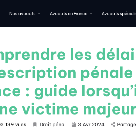
Nos avocats
Avocats en France
Avocats spéciali
prendre les délai
escription pénale
ce : guide lorsqu’i
ne victime majeu
139 vues
Droit pénal
3 Avr 2024
Partage