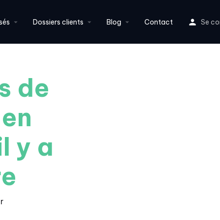
sés
Dossiers clients
Blog
Contact
Se co
s de
 en
l y a
re
r