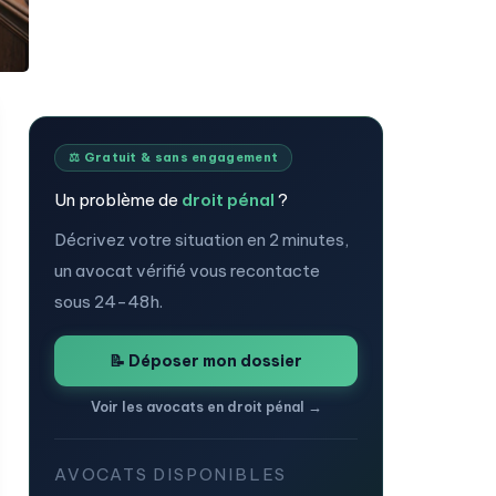
⚖️ Gratuit & sans engagement
Un problème de
droit pénal
?
Décrivez votre situation en 2 minutes,
un avocat vérifié vous recontacte
sous 24-48h.
📝 Déposer mon dossier
Voir les avocats en droit pénal →
AVOCATS DISPONIBLES