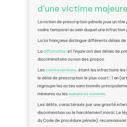
d’une victime majeure
La notion de prescription pénale joue un rôle p
cadre temporel au sein duquel une infraction 
La loi française distingue différents délais de
La
diffamation
et l’injure ont des délais de pr
discriminatoire ou non des propos.
Les
contraventions
, étant les infractions le
le délai de prescription le plus court : 1 an 
regroupe les actes sanctionnés principalemen
mineures ou les
nuisances sonores
.
Les délits, caractérisés par une gravité inter
discrimination ou le harcèlement moral. Le légi
du Code de procédure pénale), reconnaissant ai