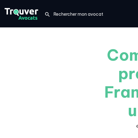
Com
pr
Fran
u