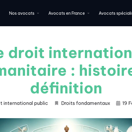
Nos avocats
Avocats en France
Avocats spéciali
e droit internation
anitaire : histoir
définition
t international public
Droits fondamentaux
19 