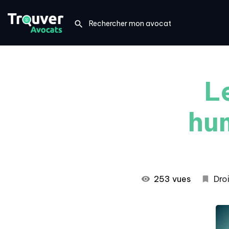
L
hum
253 vues
Droi