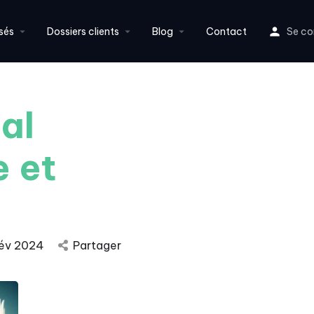
sés
Dossiers clients
Blog
Contact
Se co
al
e et
Fév 2024
Partager