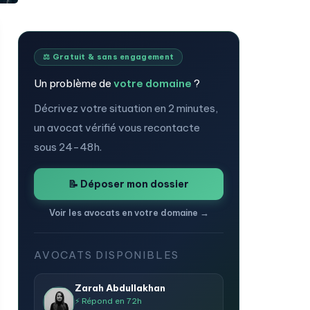
⚖️ Gratuit & sans engagement
Un problème de
votre domaine
?
Décrivez votre situation en 2 minutes,
un avocat vérifié vous recontacte
sous 24-48h.
📝 Déposer mon dossier
Voir les avocats en votre domaine →
AVOCATS DISPONIBLES
Zarah Abdullakhan
⚡ Répond en 72h