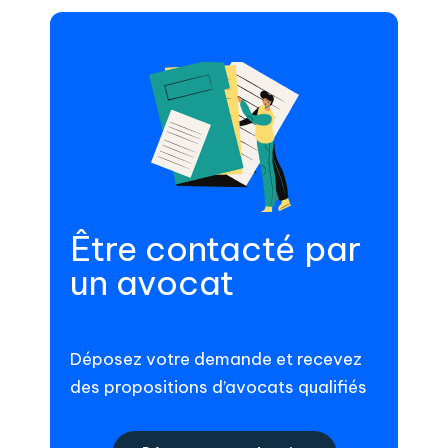
Être contacté par
un avocat
Déposez votre demande et recevez
des propositions d’avocats qualifiés