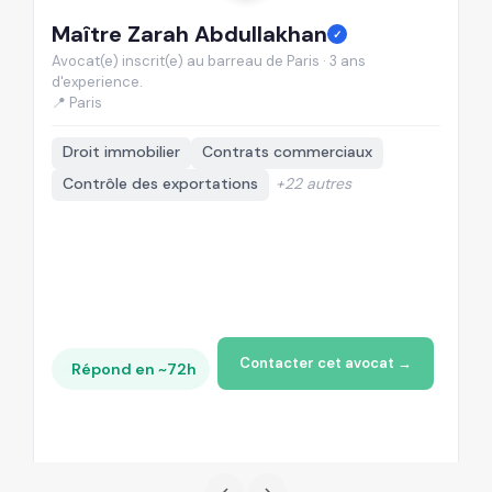
Maître Zarah Abdullakhan
M
✓
Avocat(e) inscrit(e) au barreau de Paris · 3 ans
Av
d'experience.
d'
📍 Paris
📍
Droit immobilier
Contrats commerciaux
Contrôle des exportations
+22 autres
Contacter cet avocat →
Répond en ~72h