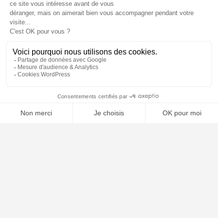
📝 Déposer mon dossier gratuitement
Poursuivre la lecture
20
NOV
2025