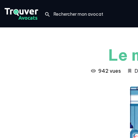
Le 
942 vues
D