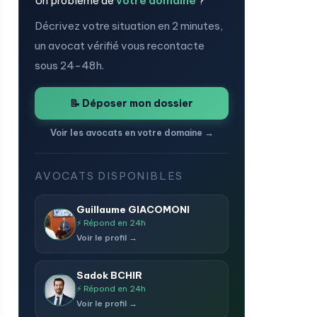
Un problème de
votre domaine
?
Décrivez votre situation en 2 minutes,
un avocat vérifié vous recontacte
sous 24-48h.
📝 Déposer mon dossier
Voir les avocats en votre domaine →
AVOCATS DISPONIBLES
Guillaume GIACOMONI
⚡ Répond en 24h
Voir le profil →
Sadok BCHIR
⚡ Répond en 24h
Voir le profil →