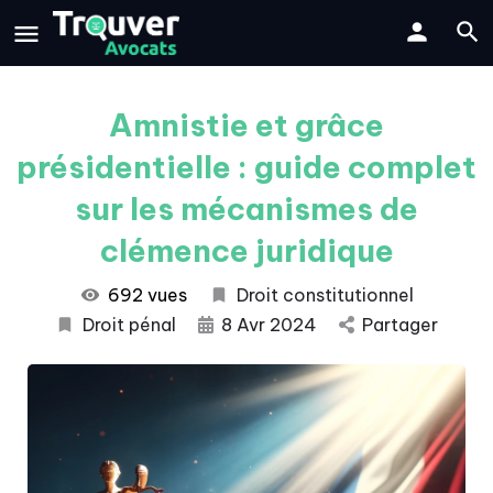
Amnistie et grâce
présidentielle : guide complet
sur les mécanismes de
clémence juridique
692 vues
Droit constitutionnel
Droit pénal
8 Avr 2024
Partager