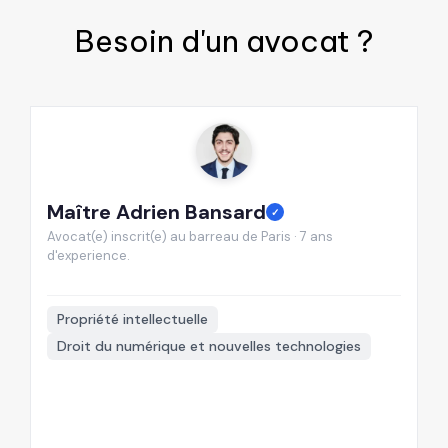
Besoin d'un
avocat
?
Maître Adrien Bansard
M
✓
Avocat(e) inscrit(e) au barreau de Paris · 7 ans
Av
d'experience.
d'

Propriété intellectuelle
Droit du numérique et nouvelles technologies
+