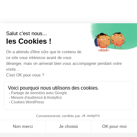
⚖️ Trouver un avocat en droit pénal