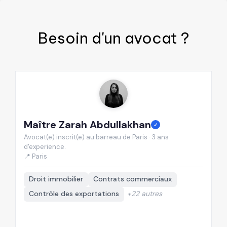
Besoin d'un
avocat
?
Maître Zarah Abdullakhan
M
✓
Avocat(e) inscrit(e) au barreau de Paris · 3 ans
Av
d'experience.
d'
📍 Paris
📍
Droit immobilier
Contrats commerciaux
Contrôle des exportations
+22 autres