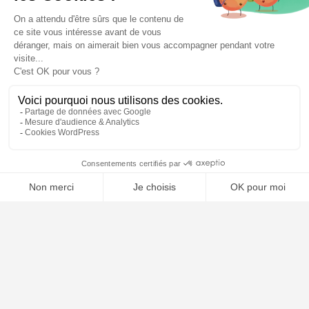
📝 Déposer mon dossier gratuitement
Poursuivre la lecture
24
JUIL
2026