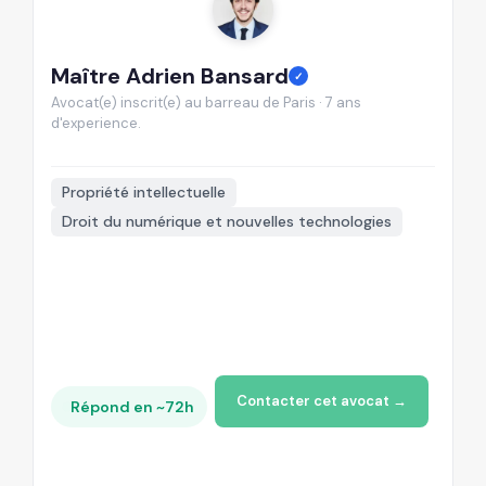
Maître Adrien Bansard
M
✓
Avocat(e) inscrit(e) au barreau de Paris · 7 ans
Av
d'experience.
d'

Propriété intellectuelle
Droit du numérique et nouvelles technologies
+
Contacter cet avocat →
Répond en ~72h