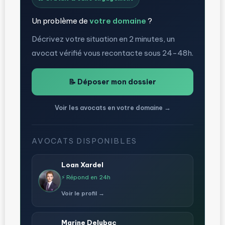
Un problème de
votre domaine
?
Décrivez votre situation en 2 minutes, un
avocat vérifié vous recontacte sous 24-48h.
📝 Déposer mon dossier
Voir les avocats en votre domaine →
AVOCATS DISPONIBLES
Loan Xardel
⚡ Répond en 24h
Voir le profil →
Marine Delubac