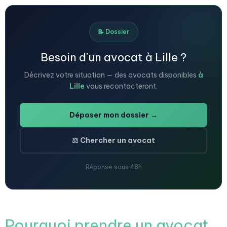
📝 Dossier
Besoin d'un avocat à Lille ?
Décrivez votre situation — des avocats disponibles
à
Lille
vous recontacteront.
Déposer mon dossier →
⚖️ Chercher un avocat
Réponse sous 48h
Pourquoi prendre un avocat