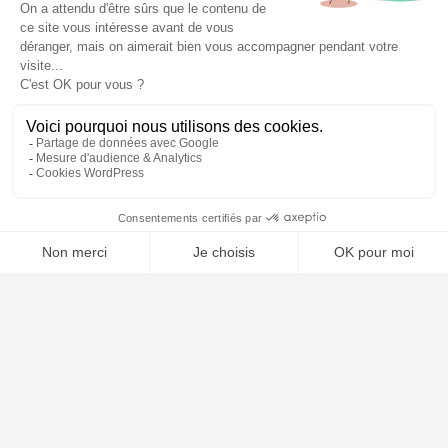
⚖️ Trouver un avocat en droit pénal
Poursuivre la lecture
21
AVR
2026