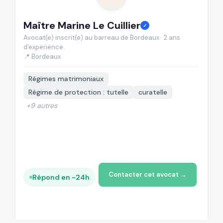
Maître Marine Le Cuillier
M
✓
Avocat(e) inscrit(e) au barreau de Bordeaux · 2 ans
Av
d'experience.
d'
📍 Bordeaux
📍
Régimes matrimoniaux
Régime de protection : tutelle
curatelle
+9 autres
Contacter cet avocat →
Répond en ~24h