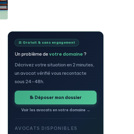
⚖️ Gratuit & sans engagement
Un problème de
votre domaine
?
Décrivez votre situation en 2 minutes,
un avocat vérifié vous recontacte
sous 24-48h.
📝 Déposer mon dossier
Voir les avocats en votre domaine →
AVOCATS DISPONIBLES