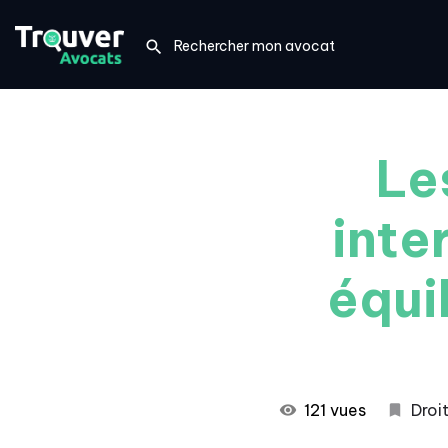
Le
inte
équi
121 vues
Droit