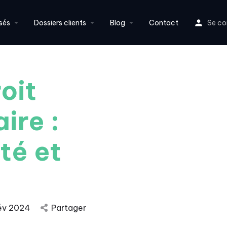
sés
Dossiers clients
Blog
Contact
Se co
oit
ire :
té et
év 2024
Partager