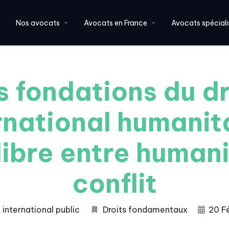
Nos avocats
Avocats en France
Avocats spéciali
s fondations du dr
rnational humanita
libre entre humani
conflit
 international public
Droits fondamentaux
20 F