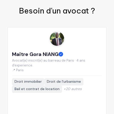
Besoin d'un
avocat
?
Maître Gora NIANG
M
✓
Avocat(e) inscrit(e) au barreau de Paris · 4 ans
Av
d'experience.
d'
📍 Paris
📍
Droit immobilier
Droit de l'urbanisme
Bail et contrat de location
+20 autres