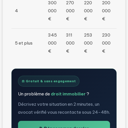
300
270
220
200
4
000
000
000
000
€
€
€
€
345
311
253
230
5 et plus
000
000
000
000
€
€
€
€
⚖️ Gratuit & sans engagement
Un problème de
droit immobilier
?
Décrivez votre situation en 2 minutes, un
avocat vérifié vous recontacte sous 24-48h.