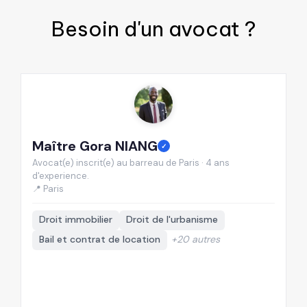
Besoin d'un
avocat
?
Maître Gora NIANG
M
✓
Avocat(e) inscrit(e) au barreau de Paris · 4 ans
Av
d'experience.
d'
📍 Paris
📍
Droit immobilier
Droit de l'urbanisme
Bail et contrat de location
+20 autres