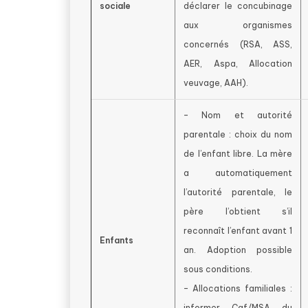
sociale
déclarer le concubinage
aux organismes
concernés (RSA, ASS,
AER, Aspa, Allocation
veuvage, AAH).
– Nom et autorité
parentale : choix du nom
de l’enfant libre. La mère
a automatiquement
l’autorité parentale, le
père l’obtient s’il
reconnaît l’enfant avant 1
Enfants
an. Adoption possible
sous conditions.
– Allocations familiales :
informer Caf/MSA du