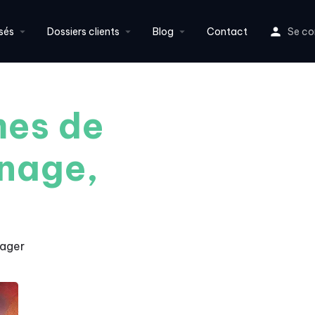
sés
Dossiers clients
Blog
Contact
Se co
mes de
nage,
tager