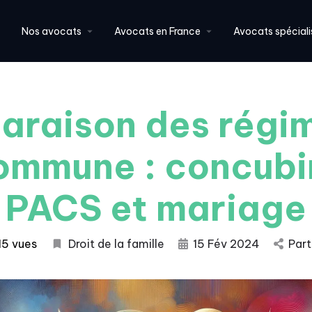
Nos avocats
Avocats en France
Avocats spéciali
raison des régi
commune : concubi
PACS et mariage
15 vues
Droit de la famille
15 Fév 2024
Par