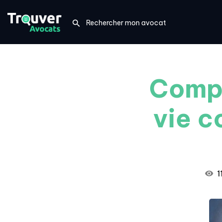
Compa
vie 
1