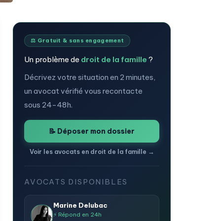
⚖️ Gratuit & sans engagement
Un problème de
droit de la famille
?
Décrivez votre situation en 2 minutes,
un avocat vérifié vous recontacte
sous 24-48h.
📝 Déposer mon dossier
Voir les avocats en droit de la famille →
AVOCATS DISPONIBLES
Marine Delubac
⚡ Répond en 24h