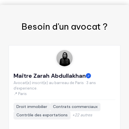
Besoin d'un
avocat
?
Maître Zarah Abdullakhan
M
✓
Avocat(e) inscrit(e) au barreau de Paris · 3 ans
Av
d'experience.
d'
📍 Paris

Droit immobilier
Contrats commerciaux
Contrôle des exportations
+22 autres