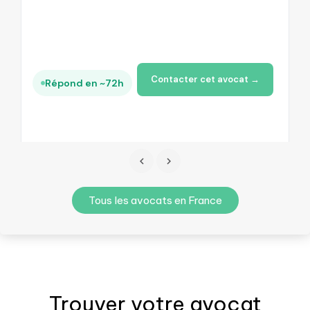
+
Contacter cet avocat →
Répond en ~72h
Tous les avocats en France
Trouver votre
avocat