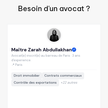
Besoin d'un
avocat
?
Maître Zarah Abdullakhan
M
✓
Avocat(e) inscrit(e) au barreau de Paris · 3 ans
Av
d'experience.
d'
📍 Paris
📍
Droit immobilier
Contrats commerciaux
Contrôle des exportations
+22 autres