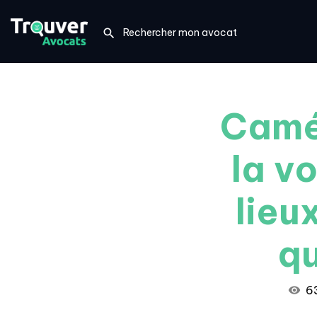
Camér
la v
lieu
qu
6