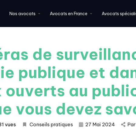
Nos avocats
Avocats en France
Avocats spéciali
as de surveillan
oie publique et dan
x ouverts au public
e vous devez sav
31 vues
Conseils pratiques
27 Mai 2024
Par