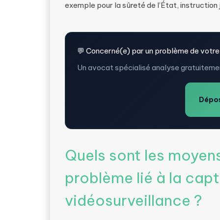
exemple pour la sûreté de l’État, instruction j
💬 Concerné(e) par un problème de votre
Un avocat spécialisé analyse gratuitemen
Dépos
Quels sont les moyen
problème lié à la capt
vidéosurveillance ?