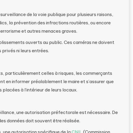
surveillance de la voie publique pour plusieurs raisons,
s, la prévention des infractions routières, ou encore
 terrorisme et autres menaces graves.
tablissements ouverts au public. Ces caméras ne doivent
 privés ni leurs entrées.
s, particulièrement celles à risques, les commerçants
ent en informer préalablement le maire et s’assurer que
placées à l’intérieur de leurs locaux.
illance, une autorisation préfectorale est nécessaire. De
des données doit souvent être réalisée.
 une autorisation spécifique de la
CNIL
(Commission