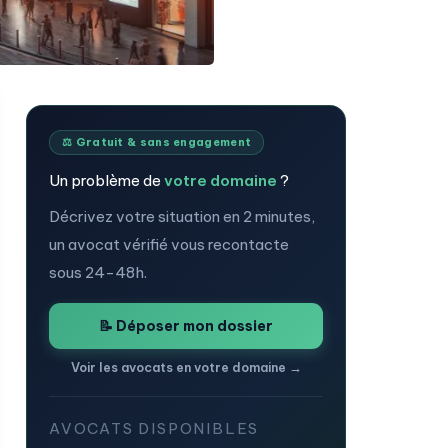
⚖️ Gratuit & sans engagement
Un problème de
votre domaine
?
Décrivez votre situation en 2 minutes,
un avocat vérifié vous recontacte
sous 24-48h.
📝 Déposer mon dossier
Voir les avocats en votre domaine →
AVOCATS DISPONIBLES