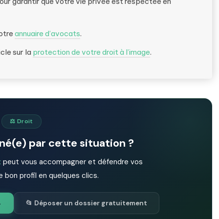
our garantir que votre vie privée est respectée en
notre
annuaire d’avocats
.
cle sur la
protection de votre droit à l’image
.
⚖️ Droit
é(e) par cette situation ?
t
peut vous accompagner et défendre vos
e bon profil en quelques clics.
→
📂 Déposer un dossier gratuitement