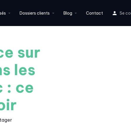
sés
Dossiers clients
Blog
Contact
Se co
ce sur
s les
 : ce
oir
tager