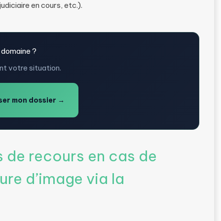
udiciaire en cours, etc.).
 domaine ?
t votre situation.
er mon dossier →
s de recours en cas de
ure d’image via la