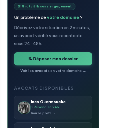
⚖️ Gratuit & sans engagement
Un problème de
votre domaine
?
Décrivez votre situation en 2 minutes,
un avocat vérifié vous recontacte
sous 24-48h.
📝 Déposer mon dossier
Voir les avocats en votre domaine →
AVOCATS DISPONIBLES
Ines Guermouche
⚡ Répond en 24h
Voir le profil →