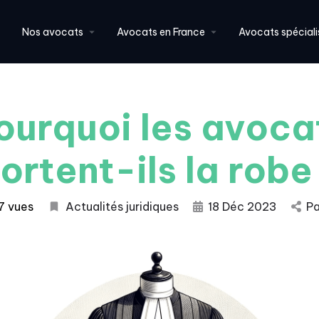
Nos avocats
Avocats en France
Avocats spéciali
ourquoi les avoca
ortent-ils la robe
7 vues
Actualités juridiques
18 Déc 2023
Pa