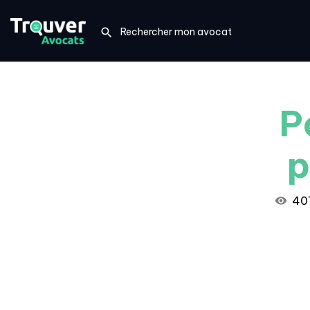
P
p
40