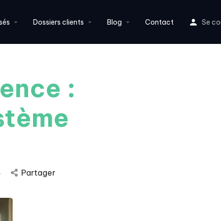
sés
Dossiers clients
Blog
Contact
Se co
ence :
stème
4
Partager