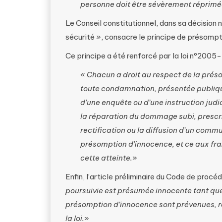
personne doit être sévèrement réprimée 
Le Conseil constitutionnel, dans sa décision 
sécurité », consacre le principe de présompt
Ce principe a été renforcé par la loi n°2005-51
«
Chacun a droit au respect de la prés
toute condamnation, présentée publiqu
d’une enquête ou d’une instruction judi
la réparation du dommage subi, prescrir
rectification ou la diffusion d’un commun
présomption d’innocence, et ce aux fra
cette atteinte.
»
Enfin, l’article préliminaire du Code de proc
poursuivie est présumée innocente tant que 
présomption d’innocence sont prévenues, r
la loi.
»