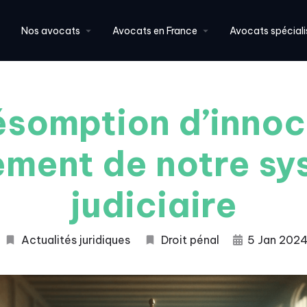
Nos avocats
Avocats en France
Avocats spéciali
ésomption d’innoc
ement de notre sy
judiciaire
Actualités juridiques
Droit pénal
5 Jan 202