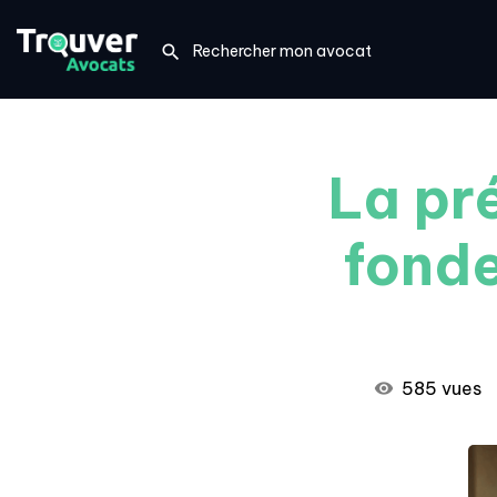
La pr
fond
585 vues