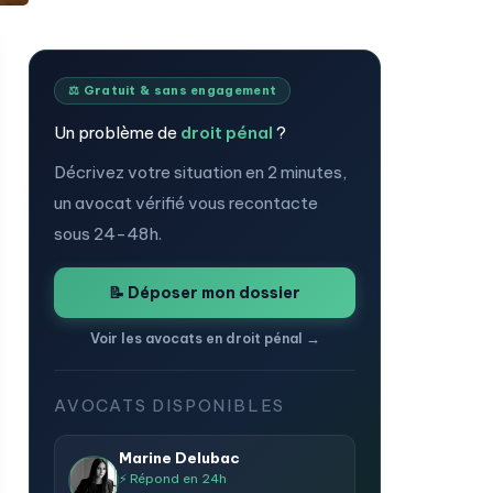
⚖️ Gratuit & sans engagement
Un problème de
droit pénal
?
Décrivez votre situation en 2 minutes,
un avocat vérifié vous recontacte
sous 24-48h.
📝 Déposer mon dossier
Voir les avocats en droit pénal →
AVOCATS DISPONIBLES
Marine Delubac
⚡ Répond en 24h