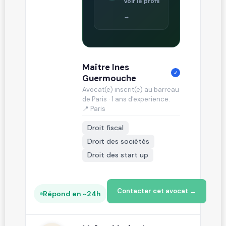
Voir le profil
→
Maître Ines
✓
Guermouche
Avocat(e) inscrit(e) au barreau
de Paris · 1 ans d'experience.
📍 Paris
Droit fiscal
Droit des sociétés
Droit des start up
Contacter cet avocat →
Répond en ~24h