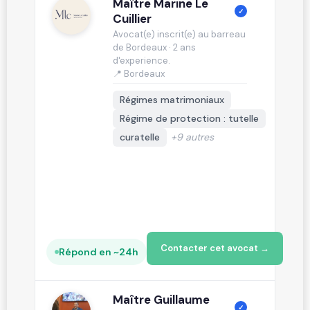
Maître Marine Le
✓
Cuillier
Avocat(e) inscrit(e) au barreau
de Bordeaux · 2 ans
d'experience.
📍 Bordeaux
Régimes matrimoniaux
Régime de protection : tutelle
curatelle
+9 autres
Contacter cet avocat →
Répond en ~24h
Maître Guillaume
✓