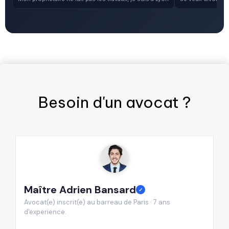
Besoin d'un
avocat
?
Maître Adrien Bansard
M
✓
Avocat(e) inscrit(e) au barreau de Paris · 7 ans
Av
d'experience.
d'
