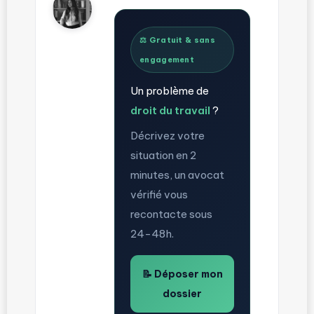
⚖️ Gratuit & sans
engagement
Un problème de
droit du travail
?
Décrivez votre
situation en 2
minutes, un avocat
vérifié vous
recontacte sous
24-48h.
📝 Déposer mon
dossier