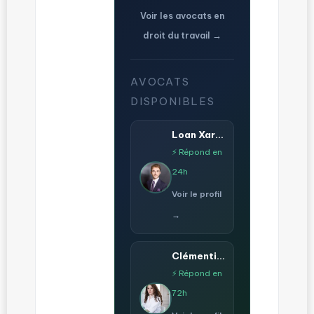
Voir les avocats en
droit du travail →
AVOCATS
DISPONIBLES
Loan Xardel
⚡ Répond en
24h
Voir le profil
→
Clémentine Veltz
⚡ Répond en
72h