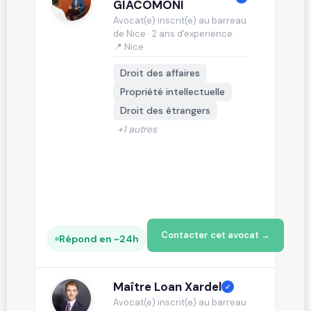
GIACOMONI
Avocat(e) inscrit(e) au barreau
de Nice · 2 ans d'experience.
📍 Nice
Droit des affaires
Propriété intellectuelle
Droit des étrangers
+1 autres
Contacter cet avocat →
Répond en ~24h
Maître Loan Xardel
✓
Avocat(e) inscrit(e) au barreau