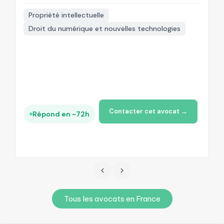
Propriété intellectuelle
Droit du numérique et nouvelles technologies
+
Contacter cet avocat →
Répond en ~72h
Tous les avocats en France