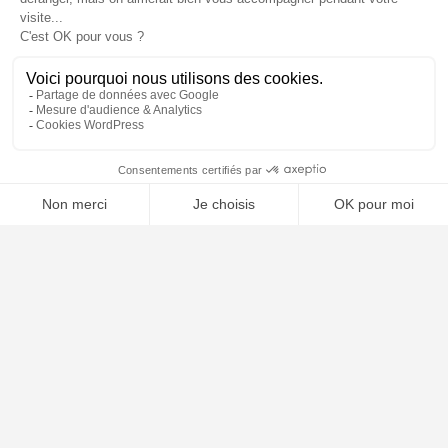
📝 Déposer mon dossier gratuitement
Poursuivre la lecture
01
AOÛT
2025