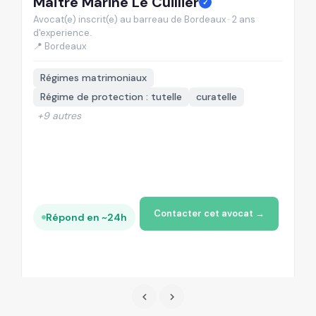
Maître Marine Le Cuillier
M
✓
Avocat(e) inscrit(e) au barreau de Bordeaux · 2 ans
Av
d'experience.
d'
📍 Bordeaux
📍
Régimes matrimoniaux
Régime de protection : tutelle
curatelle
+9 autres
Contacter cet avocat →
Répond en ~24h