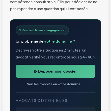
compétence consultative. Elle peut décider de ne
pas répondre à une question qui lui est posée.
⚖️ Gratuit & sans engagement
Un problème de
votre domaine
?
Décrivez votre situation en 2 minutes, un
avocat vérifié vous recontacte sous 24-48h.
📝 Déposer mon dossier
Voir les avocats en votre domaine →
AVOCATS DISPONIBLES