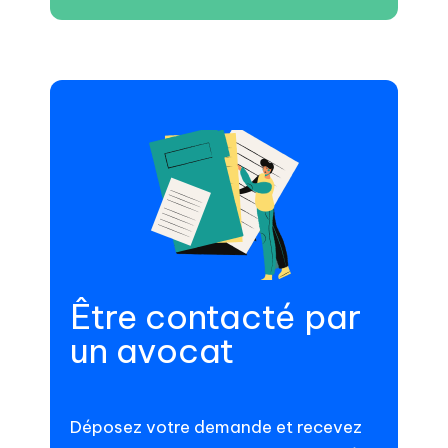
Être contacté par
un avocat
Déposez votre demande et recevez