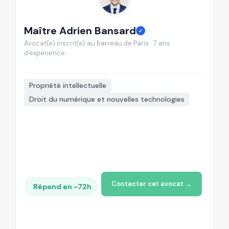
Maître Adrien Bansard
M
✓
Avocat(e) inscrit(e) au barreau de Paris · 7 ans
Av
d'experience.
d'
📍
Propriété intellectuelle
Droit du numérique et nouvelles technologies
Contacter cet avocat →
Répond en ~72h