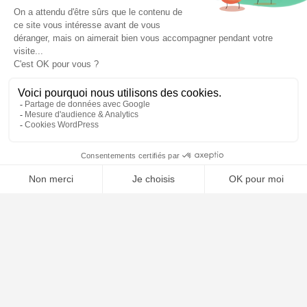
⚖️ Trouver un avocat en droit du travail
Poursuivre la lecture
21
AVR
2026