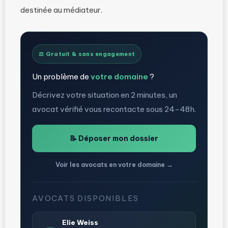
destinée au médiateur.
⚖️ Gratuit & sans engagement
Un problème de
votre domaine
?
Décrivez votre situation en 2 minutes, un
avocat vérifié vous recontacte sous 24-48h.
📝 Déposer mon dossier
Voir les avocats en votre domaine →
AVOCATS DISPONIBLES
Elie Weiss