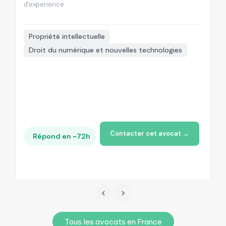
d'experience.
d'

Propriété intellectuelle
Droit du numérique et nouvelles technologies
+
Contacter cet avocat →
Répond en ~72h
Tous les avocats en France