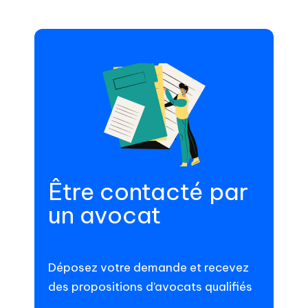
Être contacté par
un avocat
Déposez votre demande et recevez
des propositions d’avocats qualifiés