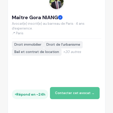
Maître Gora NIANG
M
✓
Avocat(e) inscrit(e) au barreau de Paris · 4 ans
Av
d'experience.
d'
📍 Paris
📍
Droit immobilier
Droit de l'urbanisme
Bail et contrat de location
+20 autres
Contacter cet avocat →
Répond en ~24h