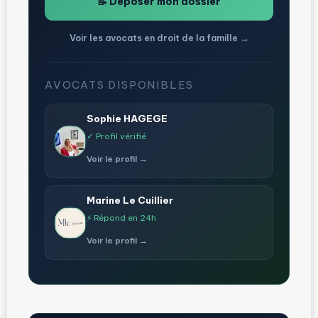
📝 Déposer mon dossier
Voir les avocats en droit de la famille →
AVOCATS DISPONIBLES
Sophie HAGEGE
✓ Profil vérifié
Voir le profil →
Marine Le Cuillier
⚡ Répond en 24h
Voir le profil →